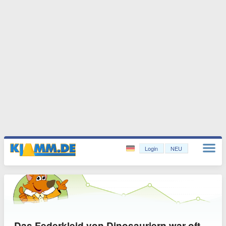
Login
NEU
Das Federkleid von Dinosauriern war oft