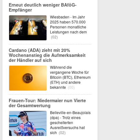
Erneut deutlich weniger BAföG-
Empfänger
Wiesbaden - Im Jahr
2025 haben 570.000
Personen monatliche
Leistungen nach dem
(02)
Cardano (ADA) zieht mit 20%
Wochenanstieg die Aufmerksamkeit
der Händler auf sich
Während die
vergangene Woche für
Bitcoin (BTC), Ethereum
(ETH) und andere
bekannte
(00)
Frauen-Tour: Niedermaier nun Vierte
der Gesamtwertung
Belleville-en-Beaujolais
(dpa) - Trotz eines
gescheiterten
Ausreißversuchs hat
sich
(02)