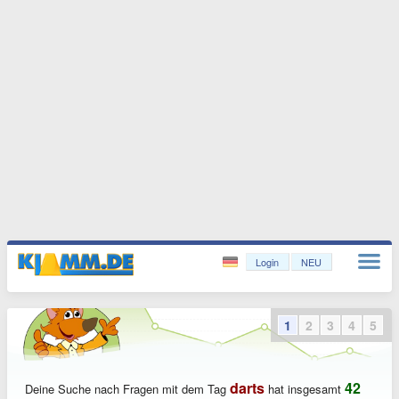
Login
NEU
1
2
3
4
5
darts
42
Deine Suche nach Fragen mit dem Tag
hat insgesamt