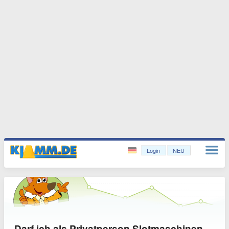
Login
NEU
Darf ich als Privatperson Slotmaschinen