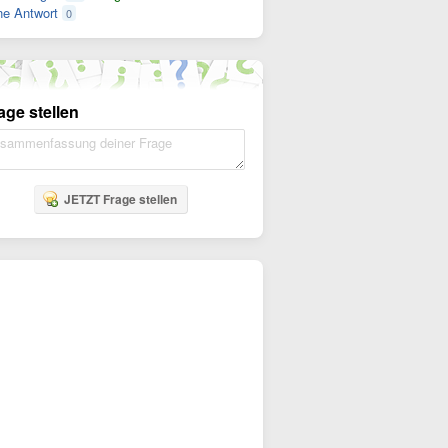
e Antwort
0
age stellen
JETZT Frage stellen