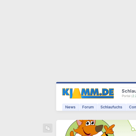
Schla
Portal (
2.
News
Forum
Schlaufuchs
Com