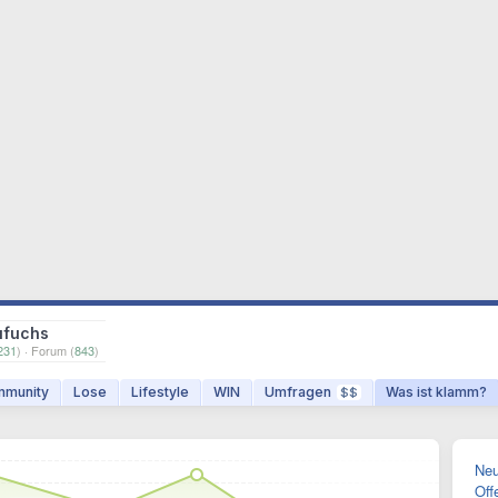
ufuchs
231
) · Forum (
843
)
munity
Lose
Lifestyle
WIN
Umfragen
Was ist klamm?
$$
Neu
Off