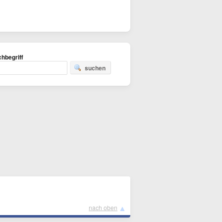
hbegriff
suchen
▲
nach oben