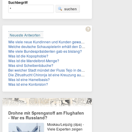
Suchbegriff
suchen
Neueste Antworten
Wie viele neue Kundinnen und Kunden gewann MagentaTV allein durch die WM hinzu?
Welche deutsche Schauspielerin erhält den Deutschen Kulturpolitikpreis?
Wie viele Bundespräsidenten gab es bislang?
Was ist die Kopophobie?
Was ist die Mandelbrot-Menge?
Was sind Scheibenbäuche?
Bei welcher Stadt mündet der Fluss Tejo in den Atlantik?
Die Zitrusfrucht Chironja ist eine Kreuzung aus welchen Früchten?
Was ist eine Hamelbasis?
Was ist eine Kontorsion?
Drohne mit Sprengstoff am Flughafen
- War es Russland?
Moskau/Leipzig (dpa) -
Viele Experten zeigen