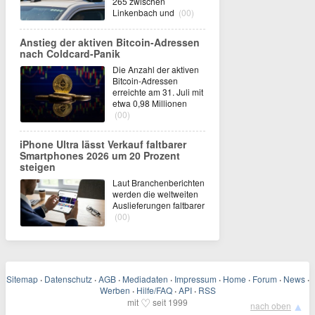
265 zwischen
Linkenbach und
(00)
Anstieg der aktiven Bitcoin-Adressen
nach Coldcard-Panik
Die Anzahl der aktiven
Bitcoin-Adressen
erreichte am 31. Juli mit
etwa 0,98 Millionen
(00)
iPhone Ultra lässt Verkauf faltbarer
Smartphones 2026 um 20 Prozent
steigen
Laut Branchenberichten
werden die weltweiten
Auslieferungen faltbarer
(00)
Sitemap
·
Datenschutz
·
AGB
·
Mediadaten
·
Impressum
·
Home
·
Forum
·
News
·
Werben
·
Hilfe/FAQ
·
API
·
RSS
♡
mit
seit 1999
▲
nach oben