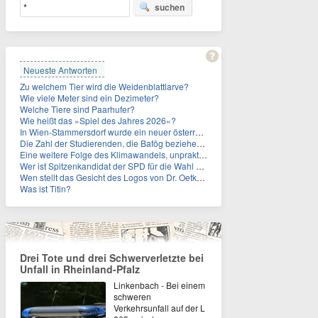
suchen
Neueste Antworten
Zu welchem Tier wird die Weidenblattlarve?
Wie viele Meter sind ein Dezimeter?
Welche Tiere sind Paarhufer?
Wie heißt das »Spiel des Jahres 2026«?
In Wien-Stammersdorf wurde ein neuer österreichischer Temperaturrekord gemessen. Wie hoch war die Temperatur?
Die Zahl der Studierenden, die Bafög beziehen, sinkt. Woran liegt das?
Eine weitere Folge des Klimawandels, unpraktisch für Urlauber: Wo fehlt mittlerweile sogar das Trinkwasser?
Wer ist Spitzenkandidat der SPD für die Wahl zum Berliner Abgeordnetenhaus im September 2026?
Wen stellt das Gesicht des Logos von Dr. Oetker dar?
Was ist Titin?
Drei Tote und drei Schwerverletzte bei
Unfall in Rheinland-Pfalz
Linkenbach - Bei einem
schweren
Verkehrsunfall auf der L