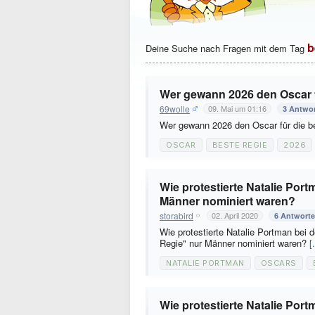
b
Deine Suche nach Fragen mit dem Tag
Wer gewann 2026 den Oscar f
69wolle
09. Mai um 01:16
3 Antwo
Wer gewann 2026 den Oscar für die 
OSCAR
BESTE REGIE
2026
Wie protestierte Natalie Por
Männer nominiert waren?
storabird
02. April 2020
6 Antwort
Wie protestierte Natalie Portman bei
Regie" nur Männer nominiert waren?
[.
NATALIE PORTMAN
OSCARS
Wie protestierte Natalie Port