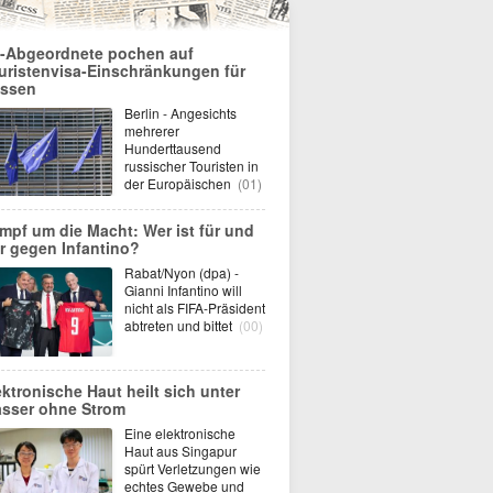
-Abgeordnete pochen auf
uristenvisa-Einschränkungen für
ssen
Berlin - Angesichts
mehrerer
Hunderttausend
russischer Touristen in
der Europäischen
(01)
mpf um die Macht: Wer ist für und
r gegen Infantino?
Rabat/Nyon (dpa) -
Gianni Infantino will
nicht als FIFA-Präsident
abtreten und bittet
(00)
ektronische Haut heilt sich unter
sser ohne Strom
Eine elektronische
Haut aus Singapur
spürt Verletzungen wie
echtes Gewebe und