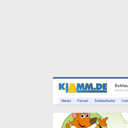
Schla
Portal (
2.
News
Forum
Schlaufuchs
Com