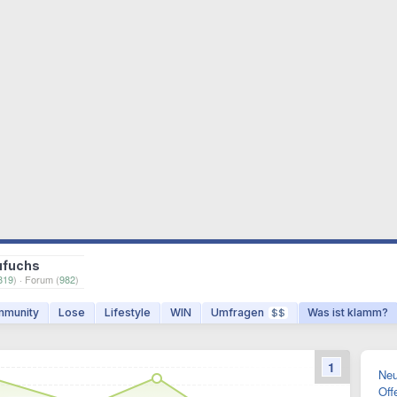
ufuchs
819
) · Forum (
982
)
munity
Lose
Lifestyle
WIN
Umfragen
Was ist klamm?
$$
1
Neu
Off