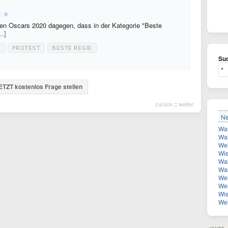
 den Oscars 2020 dagegen, dass in der Kategorie "Beste
..]
0
PROTEST
BESTE REGIE
Suc
ETZT kostenlos Frage stellen
zurück
::
weiter
Ne
Was ist
Welche
Wie k
Was
Was
Wer ist
Wen 
Wie
Wel