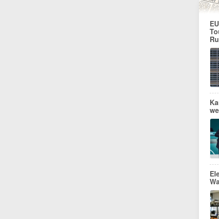
EU
To
Ru
Ka
we
El
Wa