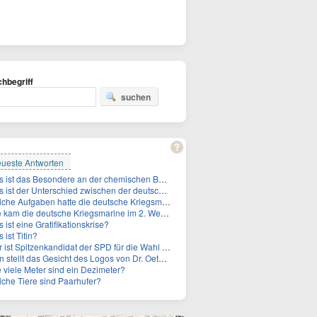
hbegriff
suchen
ueste Antworten
Was ist das Besondere an der chemischen Bezeichnung für Titin?
 der Unterschied zwischen der deutschen Kriegsmarine im 2. Weltkrieg und der Naziflotte?
 Aufgaben hatte die deutsche Kriegsmarine im 2. Weltkrieg im Schwarzen Meer?
am die deutsche Kriegsmarine im 2. Weltkrieg ins Schwarze Meer?
 ist eine Gratifikationskrise?
 ist Titin?
 Spitzenkandidat der SPD für die Wahl zum Berliner Abgeordnetenhaus im September 2026?
stellt das Gesicht des Logos von Dr. Oetker dar?
 viele Meter sind ein Dezimeter?
che Tiere sind Paarhufer?