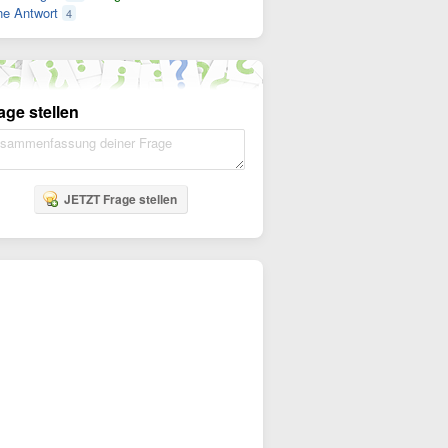
e Antwort
4
age stellen
JETZT Frage stellen