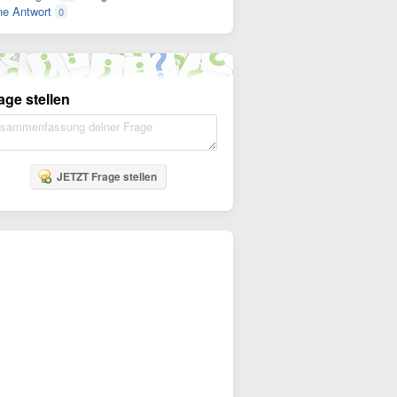
e Antwort
0
age stellen
JETZT Frage stellen