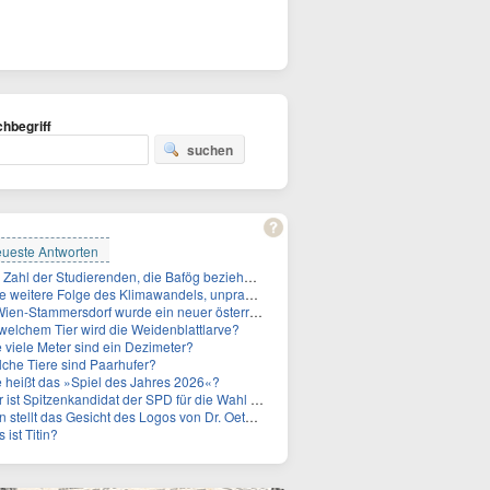
hbegriff
suchen
ueste Antworten
Die Zahl der Studierenden, die Bafög beziehen, sinkt. Woran liegt das?
tere Folge des Klimawandels, unpraktisch für Urlauber: Wo fehlt mittlerweile sogar das Trinkwasser?
Stammersdorf wurde ein neuer österreichischer Temperaturrekord gemessen. Wie hoch war die Temperatur?
welchem Tier wird die Weidenblattlarve?
 viele Meter sind ein Dezimeter?
che Tiere sind Paarhufer?
 heißt das »Spiel des Jahres 2026«?
 Spitzenkandidat der SPD für die Wahl zum Berliner Abgeordnetenhaus im September 2026?
stellt das Gesicht des Logos von Dr. Oetker dar?
 ist Titin?