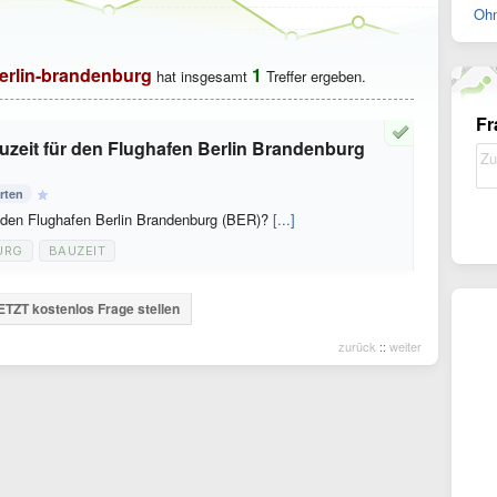
Ohn
erlin-brandenburg
1
hat insgesamt
Treffer ergeben.
Fr
auzeit für den Flughafen Berlin Brandenburg
rten
ür den Flughafen Berlin Brandenburg (BER)?
[...]
URG
BAUZEIT
ETZT kostenlos Frage stellen
zurück
::
weiter