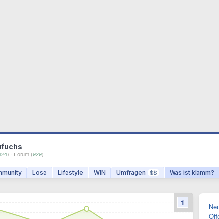
ufuchs
424
) · Forum (
929
)
munity
Lose
Lifestyle
WIN
Umfragen
Was ist klamm?
$$
1
Neu
Off