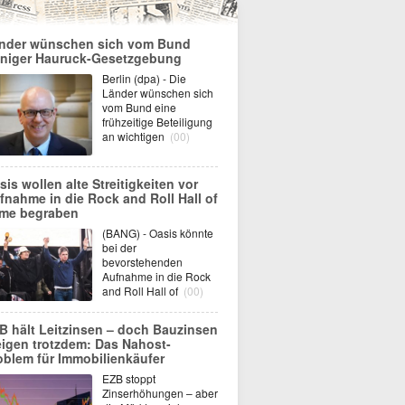
nder wünschen sich vom Bund
niger Hauruck-Gesetzgebung
Berlin (dpa) - Die
Länder wünschen sich
vom Bund eine
frühzeitige Beteiligung
an wichtigen
(00)
sis wollen alte Streitigkeiten vor
fnahme in die Rock and Roll Hall of
me begraben
(BANG) - Oasis könnte
bei der
bevorstehenden
Aufnahme in die Rock
and Roll Hall of
(00)
B hält Leitzinsen – doch Bauzinsen
eigen trotzdem: Das Nahost-
oblem für Immobilienkäufer
EZB stoppt
Zinserhöhungen – aber