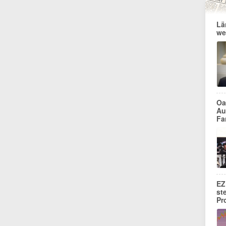
Lä
we
Oa
Au
Fa
EZ
st
Pr