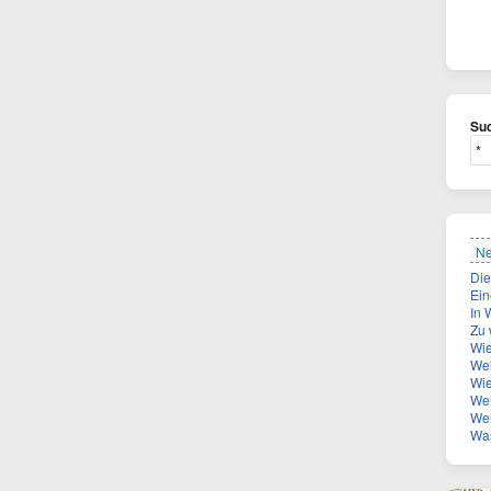
Suc
Ne
Eine wei
In Wien-
Zu 
Wie
Wel
Wie
Wer ist
Wen 
Was