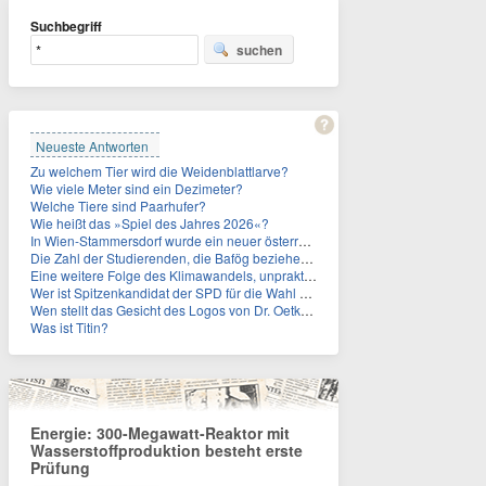
Suchbegriff
suchen
Neueste Antworten
Zu welchem Tier wird die Weidenblattlarve?
Wie viele Meter sind ein Dezimeter?
Welche Tiere sind Paarhufer?
Wie heißt das »Spiel des Jahres 2026«?
In Wien-Stammersdorf wurde ein neuer österreichischer Temperaturrekord gemessen. Wie hoch war die Temperatur?
Die Zahl der Studierenden, die Bafög beziehen, sinkt. Woran liegt das?
Eine weitere Folge des Klimawandels, unpraktisch für Urlauber: Wo fehlt mittlerweile sogar das Trinkwasser?
Wer ist Spitzenkandidat der SPD für die Wahl zum Berliner Abgeordnetenhaus im September 2026?
Wen stellt das Gesicht des Logos von Dr. Oetker dar?
Was ist Titin?
Energie: 300-Megawatt-Reaktor mit
Wasserstoffproduktion besteht erste
Prüfung