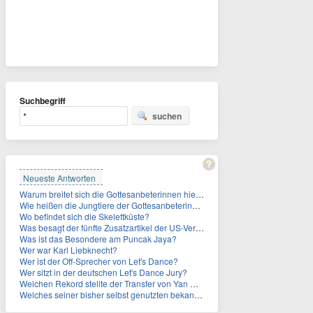
Suchbegriff
suchen
Neueste Antworten
Warum breitet sich die Gottesanbeterinnen hierzulande immer weiter aus?
Wie heißen die Jungtiere der Gottesanbeterinnen?
Wo befindet sich die Skelettküste?
Was besagt der fünfte Zusatzartikel der US-Verfassung, auf den sich Fauci berief?
Was ist das Besondere am Puncak Jaya?
Wer war Karl Liebknecht?
Wer ist der Off-Sprecher von Let's Dance?
Wer sitzt in der deutschen Let's Dance Jury?
Welchen Rekord stellte der Transfer von Yan Diomande zudem auf?
Welches seiner bisher selbst genutzten bekannten Gebäude verpachtet der Vatikan nun?