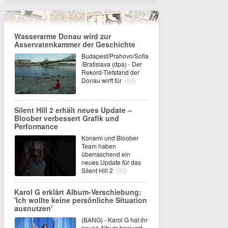
Wasserarme Donau wird zur
Asservatenkammer der Geschichte
Budapest/Prahovo/Sofia
/Bratislava (dpa) - Der
Rekord-Tiefstand der
Donau wirft für
(00)
Silent Hill 2 erhält neues Update –
Bloober verbessert Grafik und
Performance
Konami und Bloober
Team haben
überraschend ein
neues Update für das
Silent Hill 2
(00)
Karol G erklärt Album-Verschiebung:
'Ich wollte keine persönliche Situation
ausnutzen'
(BANG) - Karol G hat ihr
neues Album bewusst