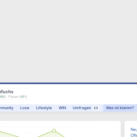
ufuchs
989
) · Forum (
691
)
munity
Lose
Lifestyle
WIN
Umfragen
Was ist klamm?
$$
Neu
Off