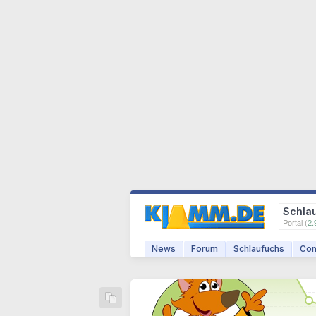
Schla
Portal (
2.
News
Forum
Schlaufuchs
Com