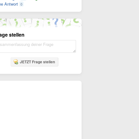
e Antwort
0
age stellen
JETZT Frage stellen