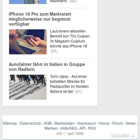
Naumann,
(02)
iPhone 18 Pro zum Marktstart
möglicherweise nur begrenzt
verfügbar
Laut einem aktuellen
Bericht von Tim Culpan
im Magazin Culpium
könnte das iPhone 18
(01)
Autofahrer fährt in Italien in Gruppe
von Radlern
Turin (dpa) - Auf einer
beliebten Strecke für
Radsportler im Norden
Italiens ist der
(01)
Sitemap
·
Datenschutz
·
AGB
·
Mediadaten
·
Impressum
·
Home
·
Forum
·
News
·
Werben
·
Hilfe/FAQ
·
API
·
RSS
♡
mit
seit 1999
▲
nach oben