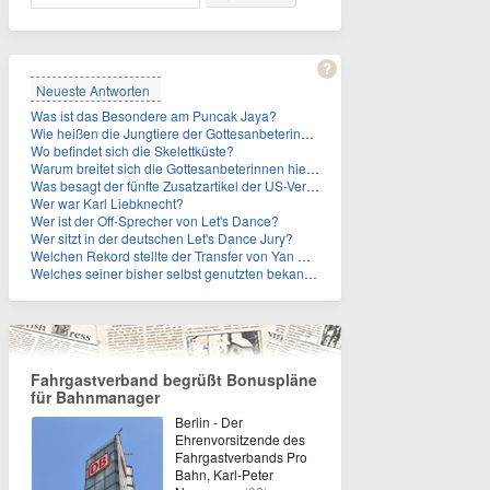
Neueste Antworten
Was ist das Besondere am Puncak Jaya?
Wie heißen die Jungtiere der Gottesanbeterinnen?
Wo befindet sich die Skelettküste?
Warum breitet sich die Gottesanbeterinnen hierzulande immer weiter aus?
Was besagt der fünfte Zusatzartikel der US-Verfassung, auf den sich Fauci berief?
Wer war Karl Liebknecht?
Wer ist der Off-Sprecher von Let's Dance?
Wer sitzt in der deutschen Let's Dance Jury?
Welchen Rekord stellte der Transfer von Yan Diomande zudem auf?
Welches seiner bisher selbst genutzten bekannten Gebäude verpachtet der Vatikan nun?
Fahrgastverband begrüßt Bonuspläne
für Bahnmanager
Berlin - Der
Ehrenvorsitzende des
Fahrgastverbands Pro
Bahn, Karl-Peter