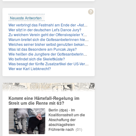
Neueste Antworten
Wer verbringt das Festmahl am Ende der »Asterix«-Comics oft gefesselt und/oder geknebelt?
Wer sitzt in der deutschen Let's Dance Jury?
Zu welchem Verein geht der Offensivspieler Yan Diomande?
Warum breitet sich die Gottesanbeterinnen hierzulande immer weiter aus?
Welches seiner bisher selbst genutzten bekannten Gebäude verpachtet der Vatikan nun?
Was ist das Besondere am Puncak Jaya?
Wie heißen die Jungtiere der Gottesanbeterinnen?
Wo befindet sich die Skelettküste?
Was besagt der fünfte Zusatzartikel der US-Verfassung, auf den sich Fauci berief?
Wer war Karl Liebknecht?
Kommt eine Härtefall-Regelung im
Streit um die Rente mit 63?
Berlin (dpa) - Im
Koalitionsstreit um die
Abschaffung der
abschlagsfreien
Frührente nach
(01)