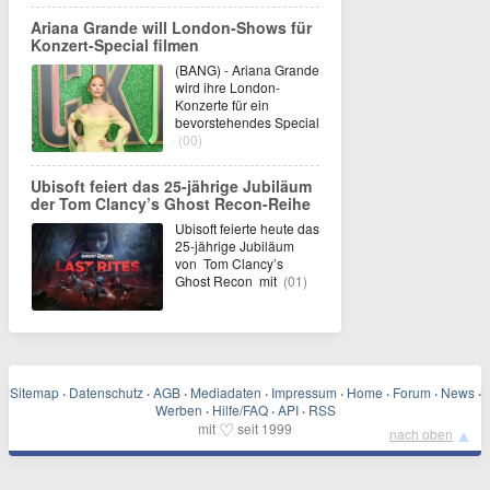
Ariana Grande will London-Shows für
Konzert-Special filmen
(BANG) - Ariana Grande
wird ihre London-
Konzerte für ein
bevorstehendes Special
(00)
Ubisoft feiert das 25-jährige Jubiläum
der Tom Clancy’s Ghost Recon-Reihe
Ubisoft feierte heute das
25-jährige Jubiläum
von Tom Clancy’s
Ghost Recon mit
(01)
Sitemap
·
Datenschutz
·
AGB
·
Mediadaten
·
Impressum
·
Home
·
Forum
·
News
·
Werben
·
Hilfe/FAQ
·
API
·
RSS
♡
mit
seit 1999
▲
nach oben