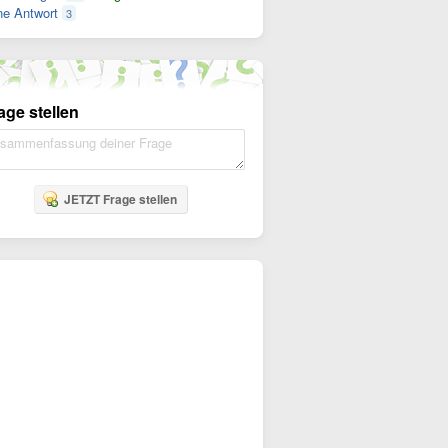
e Antwort
3
age stellen
JETZT Frage stellen