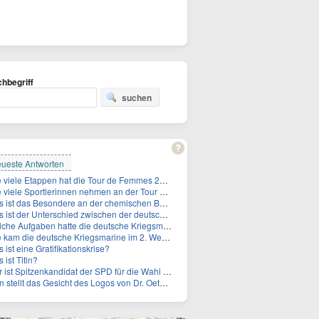
hbegriff
suchen
ueste Antworten
Wie viele Etappen hat die Tour de Femmes 2026?
viele Sportlerinnen nehmen an der Tour de Femmes teil?
ist das Besondere an der chemischen Bezeichnung für Titin?
 der Unterschied zwischen der deutschen Kriegsmarine im 2. Weltkrieg und der Naziflotte?
 Aufgaben hatte die deutsche Kriegsmarine im 2. Weltkrieg im Schwarzen Meer?
am die deutsche Kriegsmarine im 2. Weltkrieg ins Schwarze Meer?
 ist eine Gratifikationskrise?
 ist Titin?
 Spitzenkandidat der SPD für die Wahl zum Berliner Abgeordnetenhaus im September 2026?
stellt das Gesicht des Logos von Dr. Oetker dar?