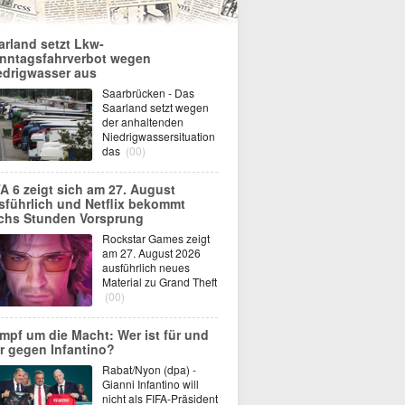
arland setzt Lkw-
nntagsfahrverbot wegen
edrigwasser aus
Saarbrücken - Das
Saarland setzt wegen
der anhaltenden
Niedrigwassersituation
das
(00)
A 6 zeigt sich am 27. August
sführlich und Netflix bekommt
chs Stunden Vorsprung
Rockstar Games zeigt
am 27. August 2026
ausführlich neues
Material zu Grand Theft
(00)
mpf um die Macht: Wer ist für und
r gegen Infantino?
Rabat/Nyon (dpa) -
Gianni Infantino will
nicht als FIFA-Präsident