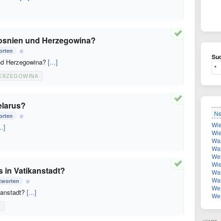
osnien und Herzegowina?
orten
Suc
nd Herzegowina?
[...]
ERZEGOWINA
elarus?
Ne
orten
..]
Wie 
Was 
Was ist
Welche
Wie k
 in Vatikanstadt?
Was
Was
tworten
Wer ist
kanstadt?
[...]
Wen 
T