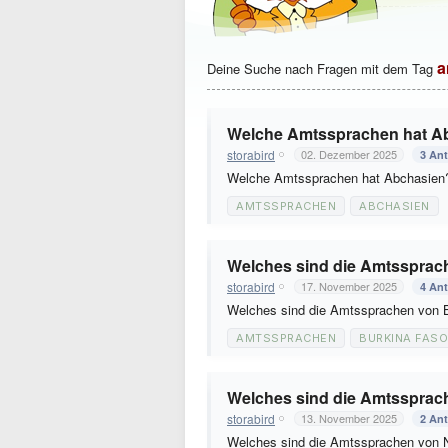
a
Deine Suche nach Fragen mit dem Tag
Welche Amtssprachen hat A
storabird
02. Dezember 2025
3 An
Welche Amtssprachen hat Abchasie
AMTSSPRACHEN
ABCHASIEN
Welches sind die Amtssprac
storabird
17. November 2025
4 An
Welches sind die Amtssprachen von 
AMTSSPRACHEN
BURKINA FASO
Welches sind die Amtssprac
storabird
13. November 2025
2 An
Welches sind die Amtssprachen von