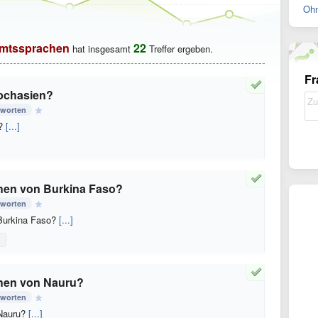
Ohn
mtssprachen
22
hat insgesamt
Treffer ergeben.
Fr
bchasien?
tworten
n?
[...]
hen von Burkina Faso?
tworten
Burkina Faso?
[...]
hen von Nauru?
tworten
 Nauru?
[...]