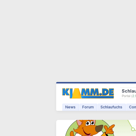
Schla
Portal (
2.
News
Forum
Schlaufuchs
Com