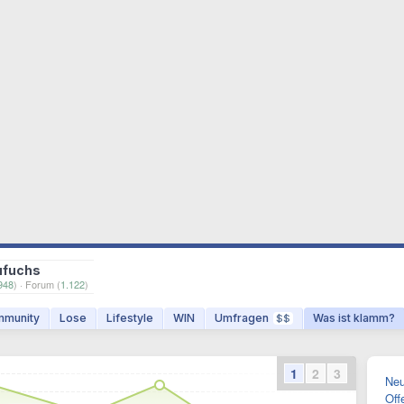
ufuchs
948
) · Forum (
1.122
)
munity
Lose
Lifestyle
WIN
Umfragen
Was ist klamm?
$$
1
2
3
Neu
Off