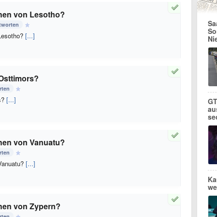
hen von Lesotho?
Sa
tworten
So
Lesotho?
[...]
Ni
Osttimors?
rten
s?
[...]
GT
au
se
hen von Vanuatu?
rten
 Vanuatu?
[...]
Ka
we
hen von Zypern?
rten