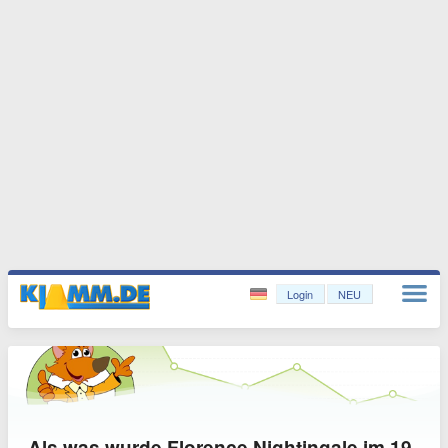
Login
NEU
Als was wurde Florence Nightingale im 19.