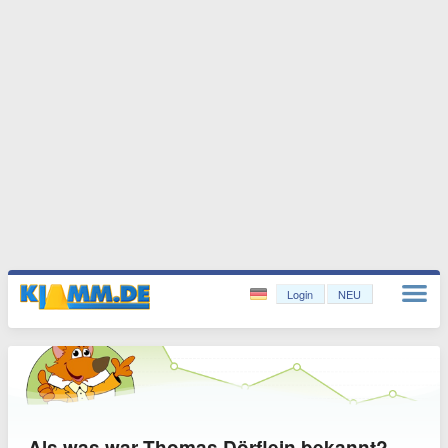
Login
NEU
Als was war Thomas Dörflein bekannt?