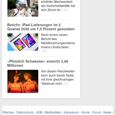
erhöhter Wachsamkeit
der Sicherheitskräfte hat
sich Zürich für
(00)
Bericht: iPad-Lieferungen im 2.
Quartal 2026 um 7,5 Prozent gesunken
Nach einem neuen
Bericht des
Marktforschungsunterne
hmens Omdia fielen
(00)
«Plötzlich Schwester» erreicht 2,66
Millionen
Von diesen Reichweiten
kann auch Sarah Tacke
mit ihrer gleichnamigen
Talkshow nicht
(00)
Sitemap
·
Datenschutz
·
AGB
·
Mediadaten
·
Impressum
·
Home
·
Forum
·
News
·