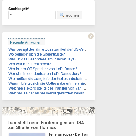
Suchbegriff
suchen
Neueste Antworten
Was besagt der fünfte Zusatzartikel der US-Verfassung, auf den sich Fauci berief?
Wo befindet sich die Skelettküste?
Was ist das Besondere am Puncak Jaya?
Wer war Karl Liebknecht?
Wer ist der Off-Sprecher von Let's Dance?
Wer sitzt in der deutschen Let's Dance Jury?
Wie heißen die Jungtiere der Gottesanbeterinnen?
Warum breitet sich die Gottesanbeterinnen hierzulande immer weiter aus?
Welchen Rekord stellte der Transfer von Yan Diomande zudem auf?
Welches seiner bisher selbst genutzten bekannten Gebäude verpachtet der Vatikan nun?
Iran stellt neue Forderungen an USA
zur Straße von Hormus
Teheran (dpa) - Der Iran