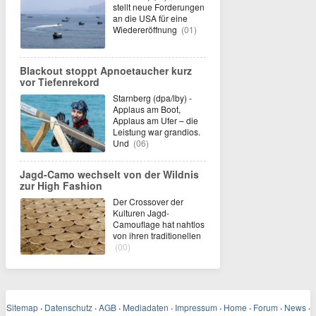
stellt neue Forderungen
an die USA für eine
Wiedereröffnung
(01)
Blackout stoppt Apnoetaucher kurz
vor Tiefenrekord
Starnberg (dpa/lby) -
Applaus am Boot,
Applaus am Ufer – die
Leistung war grandios.
Und
(06)
Jagd-Camo wechselt von der Wildnis
zur High Fashion
Der Crossover der
Kulturen Jagd-
Camouflage hat nahtlos
von ihren traditionellen
(00)
Sitemap
·
Datenschutz
·
AGB
·
Mediadaten
·
Impressum
·
Home
·
Forum
·
News
·