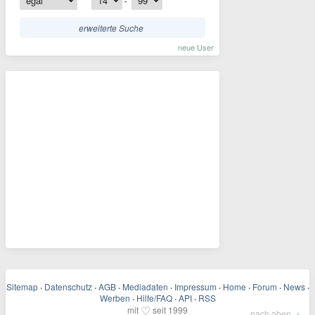
-
erweiterte Suche
neue User
Sitemap
·
Datenschutz
·
AGB
·
Mediadaten
·
Impressum
·
Home
·
Forum
·
News
·
Werben
·
Hilfe/FAQ
·
API
·
RSS
♡
mit
seit 1999
▲
nach oben