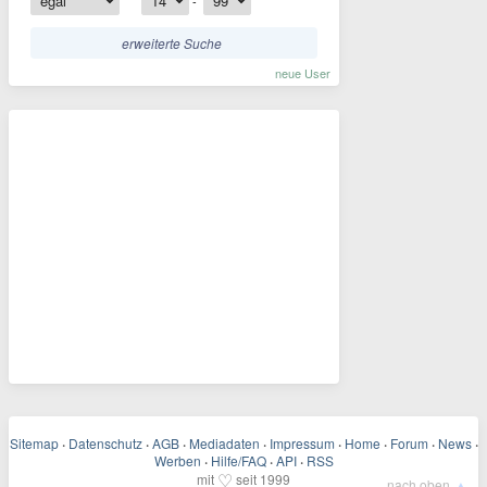
-
erweiterte Suche
neue User
Sitemap
·
Datenschutz
·
AGB
·
Mediadaten
·
Impressum
·
Home
·
Forum
·
News
·
Werben
·
Hilfe/FAQ
·
API
·
RSS
♡
mit
seit 1999
▲
nach oben