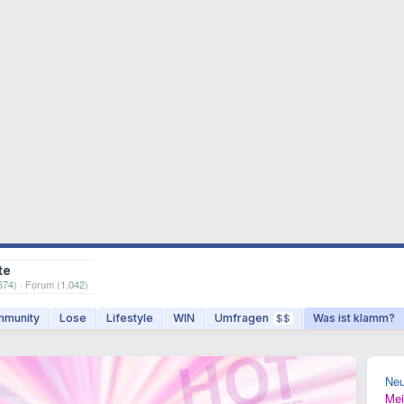
te
674
) · Forum (
1.042
)
munity
Lose
Lifestyle
WIN
Umfragen
Was ist klamm?
$$
Ne
Mei