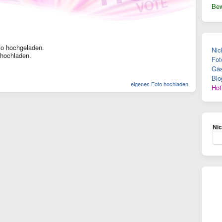
Bew
to hochgeladen.
Nic
 hochladen.
Fot
Gäs
Blo
eigenes Foto hochladen
Hot
Ni