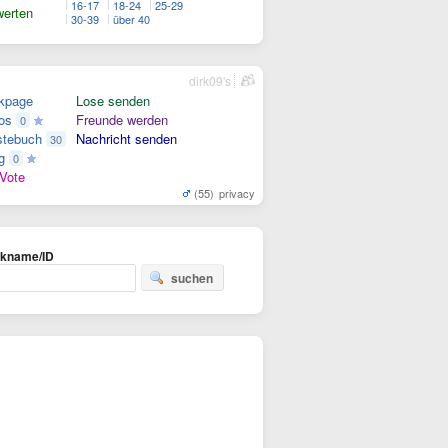
16-17
18-24
25-29
erten
30-39
über 40
dirk09's
kpage
Lose senden
os
Freunde werden
0
tebuch
Nachricht senden
30
g
0
Vote
(55)
privacy
ckname/ID
suchen