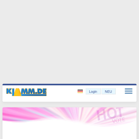
Login
NEU