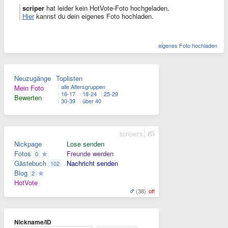
scriper
hat leider kein HotVote-Foto hochgeladen.
Hier
kannst du dein eigenes Foto hochladen.
eigenes Foto hochladen
Neuzugänge
Toplisten
alle Altersgruppen
Mein Foto
16-17
18-24
25-29
Bewerten
30-39
über 40
scriper's
Nickpage
Lose senden
Fotos
Freunde werden
0
Gästebuch
Nachricht senden
102
Blog
2
HotVote
(38)
off
Nickname/ID