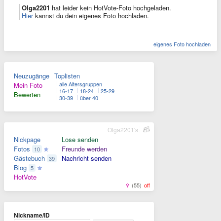
Olga2201
hat leider kein HotVote-Foto hochgeladen.
Hier
kannst du dein eigenes Foto hochladen.
eigenes Foto hochladen
Neuzugänge
Toplisten
alle Altersgruppen
Mein Foto
16-17
18-24
25-29
Bewerten
30-39
über 40
Olga2201's
Nickpage
Lose senden
Fotos
Freunde werden
10
Gästebuch
Nachricht senden
39
Blog
5
HotVote
(55)
off
Nickname/ID