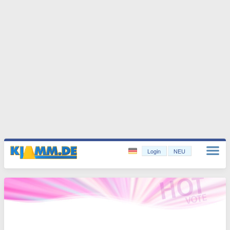
Login
NEU