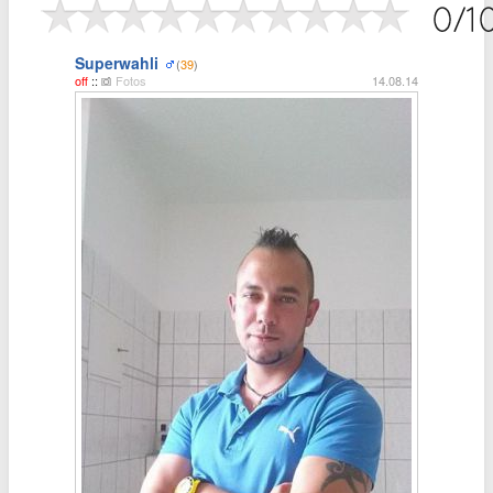
Superwahli
(
39
)
off
::
Fotos
14.08.14