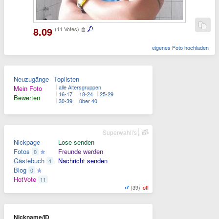
8.09
(11 Votes)
eigenes Foto hochladen
Neuzugänge
Toplisten
alle Altersgruppen
Mein Foto
16-17
18-24
25-29
Bewerten
30-39
über 40
Superwahli's
Nickpage
Lose senden
Fotos
Freunde werden
0
Gästebuch
Nachricht senden
4
Blog
0
HotVote
11
(39)
off
Nickname/ID