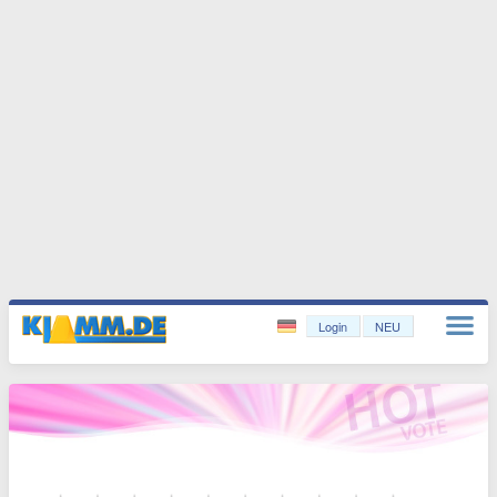
Login
NEU