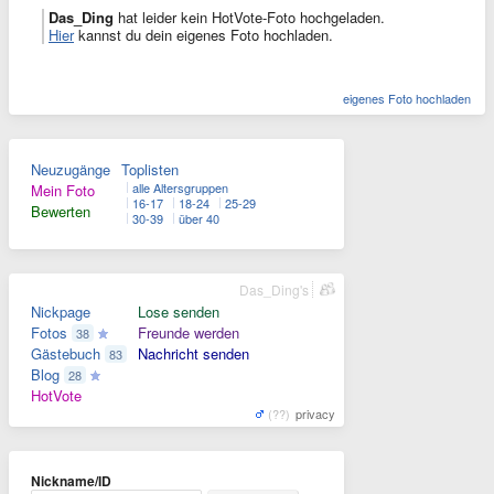
Das_Ding
hat leider kein HotVote-Foto hochgeladen.
Hier
kannst du dein eigenes Foto hochladen.
eigenes Foto hochladen
Neuzugänge
Toplisten
alle Altersgruppen
Mein Foto
16-17
18-24
25-29
Bewerten
30-39
über 40
Das_Ding's
Nickpage
Lose senden
Fotos
Freunde werden
38
Gästebuch
Nachricht senden
83
Blog
28
HotVote
(??)
privacy
Nickname/ID