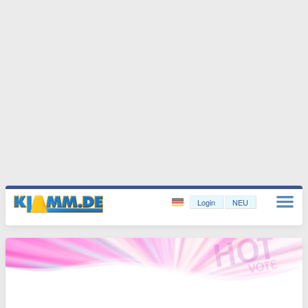
Login
NEU