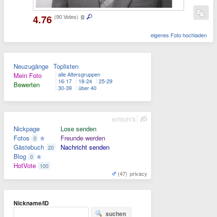
4.76
(90 Votes)
eigenes Foto hochladen
Neuzugänge
Toplisten
alle Altersgruppen
Mein Foto
16-17
18-24
25-29
Bewerten
30-39
über 40
ecfischi's
Nickpage
Lose senden
Fotos
Freunde werden
0
Gästebuch
Nachricht senden
20
Blog
0
HotVote
100
(47)
privacy
Nickname/ID
suchen