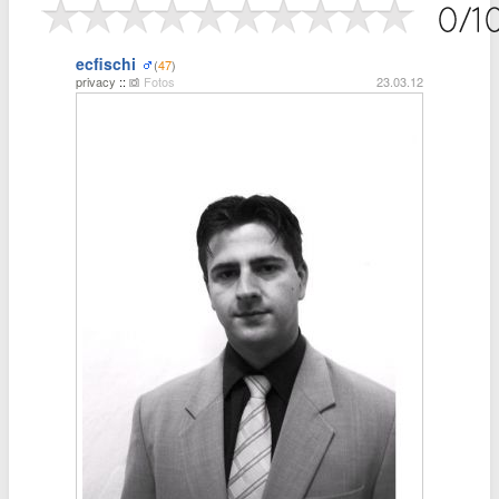
ecfischi
(
47
)
privacy
::
Fotos
23.03.12