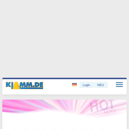
Login
NEU