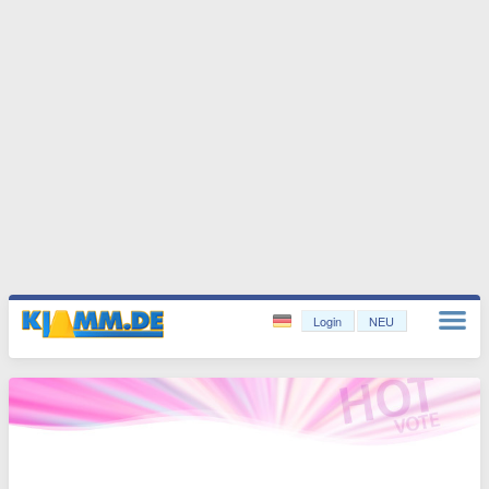
Login
NEU