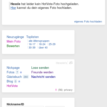
Hexxle
hat leider kein HotVote-Foto hochgeladen.
Hier
kannst du dein eigenes Foto hochladen.
eigenes Foto hochladen
Neuzugänge
Toplisten
alle Altersgruppen
Mein Foto
16-17
18-24
25-29
Bewerten
30-39
über 40
Hexxle's
Nickpage
Lose senden
Fotos
Freunde werden
7
Gästebuch
Nachricht senden
280
Blog
0
HotVote
(56)
privacy
Nickname/ID