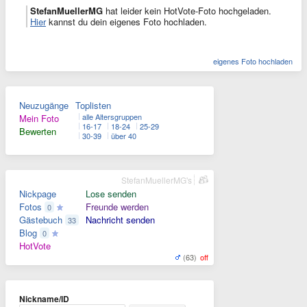
StefanMuellerMG
hat leider kein HotVote-Foto hochgeladen.
Hier
kannst du dein eigenes Foto hochladen.
eigenes Foto hochladen
Neuzugänge
Toplisten
alle Altersgruppen
Mein Foto
16-17
18-24
25-29
Bewerten
30-39
über 40
StefanMuellerMG's
Nickpage
Lose senden
Fotos
Freunde werden
0
Gästebuch
Nachricht senden
33
Blog
0
HotVote
(63)
off
Nickname/ID