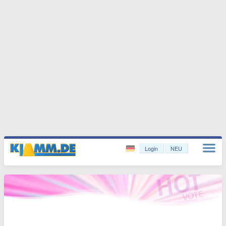
Login
NEU