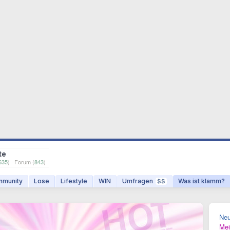
te
635
) · Forum (
843
)
munity
Lose
Lifestyle
WIN
Umfragen
Was ist klamm?
$$
Ne
Mei