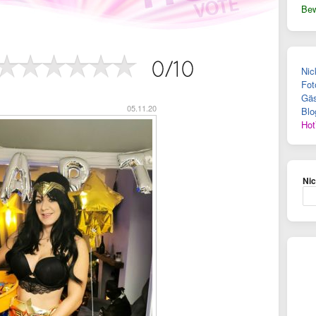
Bew
Nic
Fot
Gäs
05.11.20
Blo
Hot
Ni