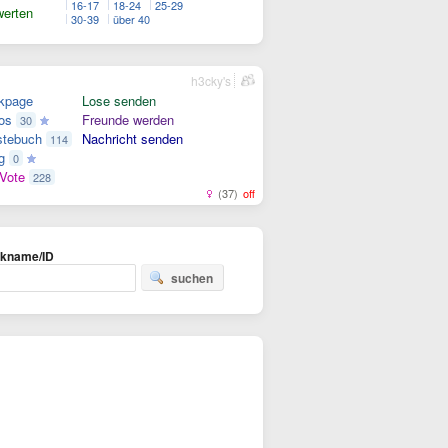
16-17
18-24
25-29
erten
30-39
über 40
h3cky's
kpage
Lose senden
os
Freunde werden
30
tebuch
Nachricht senden
114
g
0
Vote
228
(37)
off
ckname/ID
suchen