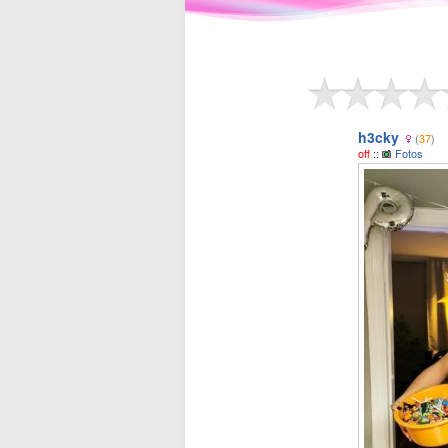
h3cky
(
37
)
off
::
Fotos