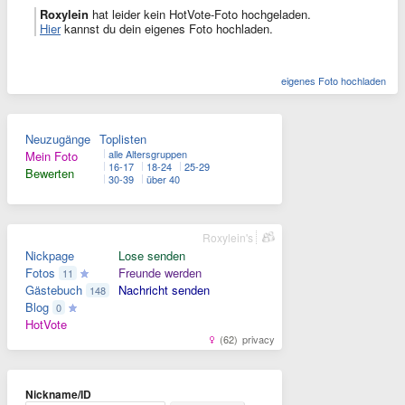
Roxylein
hat leider kein HotVote-Foto hochgeladen.
Hier
kannst du dein eigenes Foto hochladen.
eigenes Foto hochladen
Neuzugänge
Toplisten
alle Altersgruppen
Mein Foto
16-17
18-24
25-29
Bewerten
30-39
über 40
Roxylein's
Nickpage
Lose senden
Fotos
Freunde werden
11
Gästebuch
Nachricht senden
148
Blog
0
HotVote
(62)
privacy
Nickname/ID