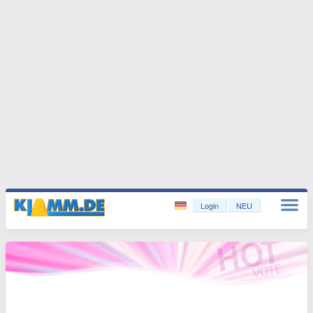
Login
NEU