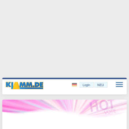
Login
NEU