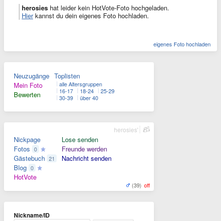
herosies
hat leider kein HotVote-Foto hochgeladen.
Hier
kannst du dein eigenes Foto hochladen.
eigenes Foto hochladen
Neuzugänge
Toplisten
alle Altersgruppen
Mein Foto
16-17
18-24
25-29
Bewerten
30-39
über 40
herosies'
Nickpage
Lose senden
Fotos
Freunde werden
0
Gästebuch
Nachricht senden
21
Blog
0
HotVote
(39)
off
Nickname/ID