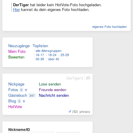
DerTiger
hat leider kein HotVote-Foto hochgeladen.
Hier
kannst du dein eigenes Foto hochladen.
eigenes Foto hochladen
Neuzugänge
Toplisten
alle Altersgruppen
Mein Foto
16-17
18-24
25-29
Bewerten
30-39
über 40
DerTiger's
Nickpage
Lose senden
Fotos
Freunde werden
0
Gästebuch
Nachricht senden
341
Blog
0
HotVote
(52)
privacy
Nickname/ID