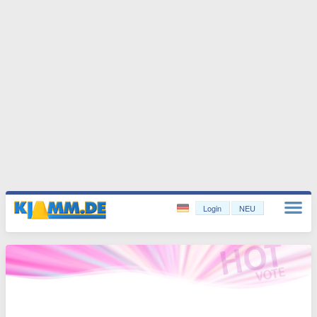
Login
NEU