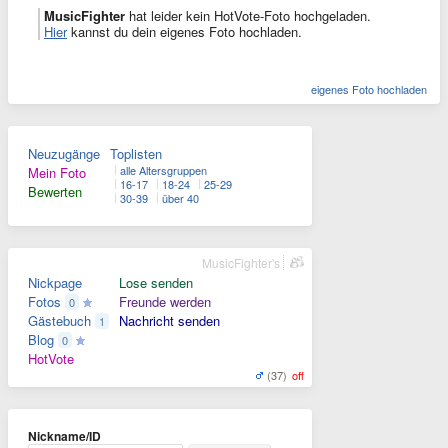
MusicFighter
hat leider kein HotVote-Foto hochgeladen.
Hier
kannst du dein eigenes Foto hochladen.
eigenes Foto hochladen
Neuzugänge
Toplisten
alle Altersgruppen
Mein Foto
16-17
18-24
25-29
Bewerten
30-39
über 40
MusicFighter's
Nickpage
Lose senden
Fotos
Freunde werden
0
Gästebuch
Nachricht senden
1
Blog
0
HotVote
(37)
off
Nickname/ID