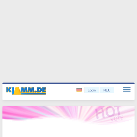
Login
NEU