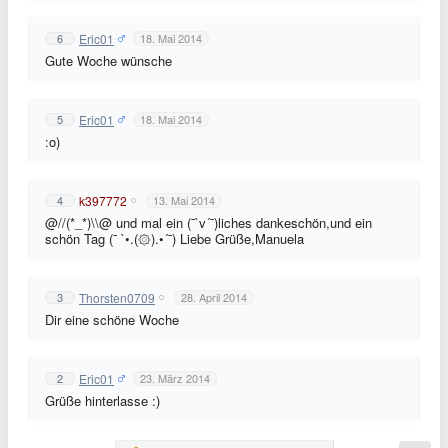
Eric01
6
18. Mai 2014
Gute Woche wünsche
Eric01
5
18. Mai 2014
:o)
k397772
4
13. Mai 2014
@//(*_*)\\@ und mal ein (¯`v´¯)liches dankeschön,und ein
schön Tag (¯ `•.(۞).•´¯) Liebe Grüße,Manuela
Thorsten0709
3
28. April 2014
Dir eine schöne Woche
Eric01
2
23. März 2014
Grüße hinterlasse :)