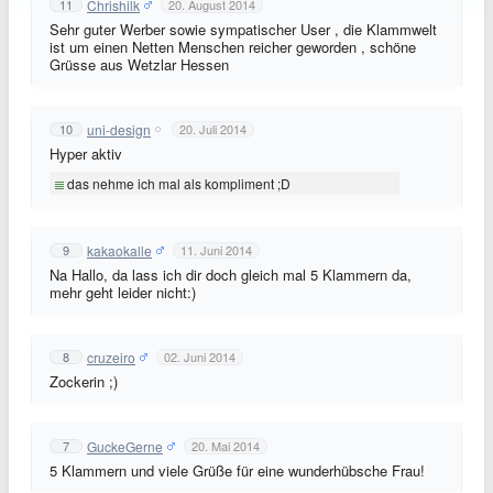
Chrishilk
11
20. August 2014
Sehr guter Werber sowie sympatischer User , die Klammwelt
ist um einen Netten Menschen reicher geworden , schöne
Grüsse aus Wetzlar Hessen
uni-design
10
20. Juli 2014
Hyper aktiv
das nehme ich mal als kompliment ;D
kakaokalle
9
11. Juni 2014
Na Hallo, da lass ich dir doch gleich mal 5 Klammern da,
mehr geht leider nicht:)
cruzeiro
8
02. Juni 2014
Zockerin ;)
GuckeGerne
7
20. Mai 2014
5 Klammern und viele Grüße für eine wunderhübsche Frau!