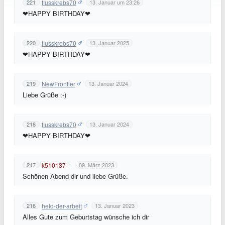
flusskrebs70
221
13. Januar um 23:26
❤HAPPY BIRTHDAY❤
flusskrebs70
220
13. Januar 2025
❤HAPPY BIRTHDAY❤
NewFrontier
219
13. Januar 2024
Liebe Grüße :-)
flusskrebs70
218
13. Januar 2024
❤HAPPY BIRTHDAY❤
k510137
217
09. März 2023
Schönen Abend dir und liebe Grüße.
held-der-arbeit
216
13. Januar 2023
Alles Gute zum Geburtstag wünsche ich dir