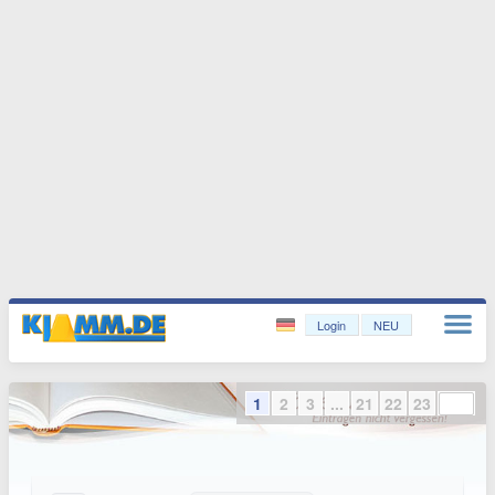
Login
NEU
1
2
3
...
21
22
23