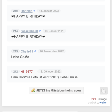
Donnie5
215
13. Januar 2023
❤HAPPY BIRTHDAY❤
flusskrebs70
214
13. Januar 2023
❤HAPPY BIRTHDAY❤
Cheffe11
213
26. November 2022
Liebe Grüße
k513677
212
18. Oktober 2022
Dein HotVote Foto ist echt toll! :) Liebe Grüße
JETZT ins Gästebuch eintragen
221
Einträge
zurück
::
weiter