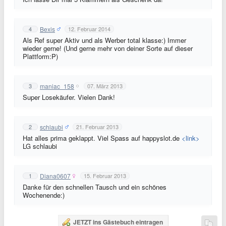
Bexis
4
12. Februar 2014
Als Ref super Aktiv und als Werber total klasse:) Immer
wieder gerne! (Und gerne mehr von deiner Sorte auf dieser
Plattform:P)
maniac_158
3
07. März 2013
Super Losekäufer. Vielen Dank!
schlaubi
2
21. Februar 2013
Hat alles prima geklappt. Viel Spass auf happyslot.de
<link>
LG schlaubi
Diana0607
1
15. Februar 2013
Danke für den schnellen Tausch und ein schönes
Wochenende:)
JETZT ins Gästebuch eintragen