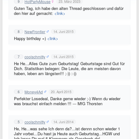
HotPartyMouse
9
23. März 2023
Guten Tag, ich habe den alten Thread geschlossen und dafür
den hier auf gemacht:
<link>
NewFrontier
8
14. Juni 2015
Happy birthday =)
<link>
coolschmitty
7
14. Juni 2015
He He...Alles Gute zum Geburtstag! Geburtstage sind Gut für
Dich. Statistiken belegen: Die Leute, die am meisten davon
haben, leben am längsten!!! ;-)) :-))
Money4Ad
6
20. April 2015
Perfekter Losedeal, Danke gerne wieder ;-) Wenn du wieder
was brauchst einfach melden !!! --- MfG Thorsten
coolschmitty
5
14. Juni 2014
He, He...was sehe Ich denn da?...ist dennn schon wieder 1
Jahr vorbei...Du hast ja Heute auch Geburtstag...HGW und
Ich lasse Dir mal 5 Klammern als Geschenk da!