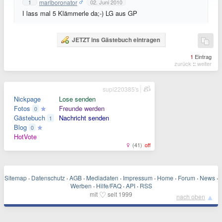
marlboronator
1
02. Juni 2010
I lass mal 5 Klämmerle da;-) LG aus GP
JETZT ins Gästebuch eintragen
1
Eintrag
zurück
::
weiter
supi220385's
Nickpage
Lose senden
Fotos
Freunde werden
0
Gästebuch
Nachricht senden
1
Blog
0
HotVote
(41)
off
Sitemap
·
Datenschutz
·
AGB
·
Mediadaten
·
Impressum
·
Home
·
Forum
·
News
·
Werben
·
Hilfe/FAQ
·
API
·
RSS
♡
mit
seit 1999
▲
nach oben