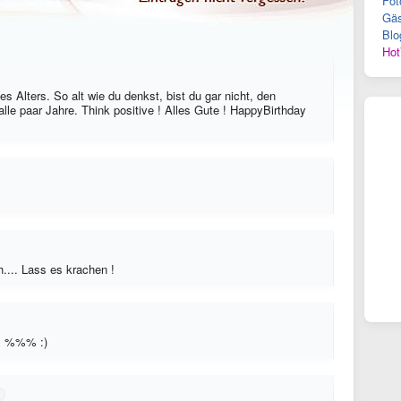
Fot
Gäs
Blo
Hot
 Alters. So alt wie du denkst, bist du gar nicht, den
alle paar Jahre. Think positive ! Alles Gute ! HappyBirthday
.... Lass es krachen !
g! %%% :)