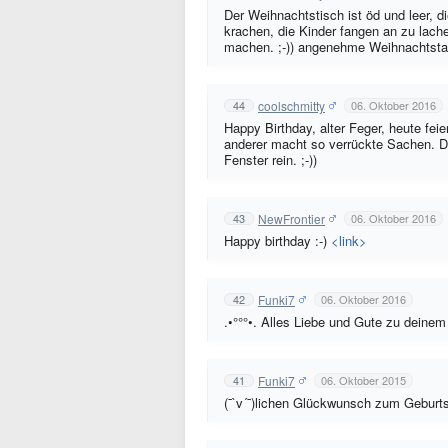
Der Weihnachtstisch ist öd und leer, d
krachen, die Kinder fangen an zu lach
machen. ;-)) angenehme Weihnachtstag
coolschmitty
44
06. Oktober 2016
Happy Birthday, alter Feger, heute fei
anderer macht so verrückte Sachen. D
Fenster rein. ;-))
NewFrontier
43
06. Oktober 2016
Happy birthday :-)
<link>
Funki7
42
06. Oktober 2016
.•°°°•. Alles Liebe und Gute zu deinem
Funki7
41
06. Oktober 2015
(¯`v´¯)lichen Glückwunsch zum Geburts