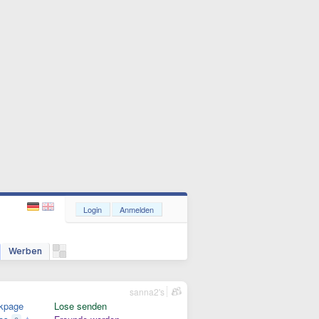
Login
Anmelden
Werben
sanna2's
kpage
Lose senden