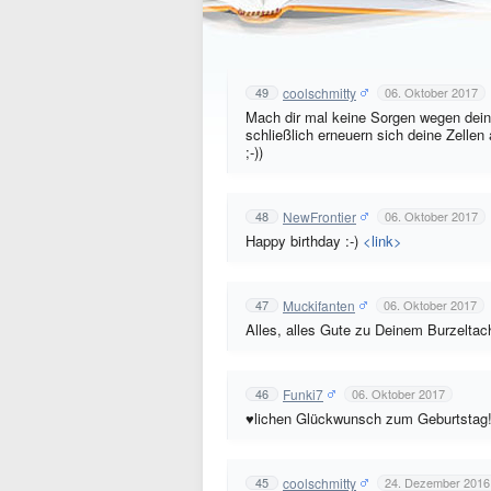
coolschmitty
49
06. Oktober 2017
Mach dir mal keine Sorgen wegen deines
schließlich erneuern sich deine Zellen 
;-))
NewFrontier
48
06. Oktober 2017
Happy birthday :-)
<link>
Muckifanten
47
06. Oktober 2017
Alles, alles Gute zu Deinem Burzeltach
Funki7
46
06. Oktober 2017
♥lichen Glückwunsch zum Geburtsta
coolschmitty
45
24. Dezember 2016