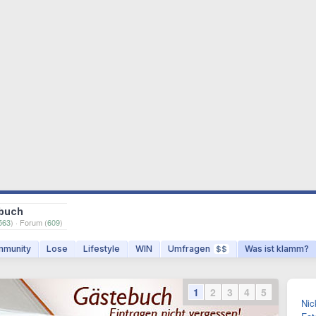
buch
563
) · Forum (
609
)
munity
Lose
Lifestyle
WIN
Umfragen
Was ist klamm?
$$
1
2
3
4
5
Nic