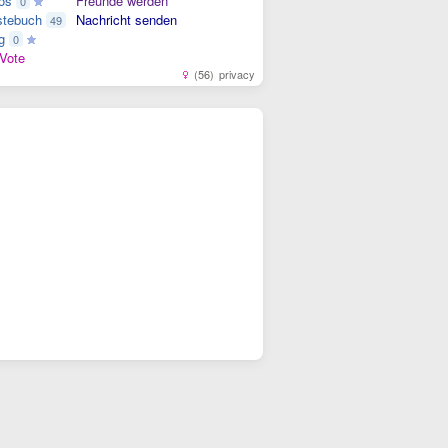
os
Freunde werden
0
tebuch
Nachricht senden
49
g
0
Vote
(56)
privacy