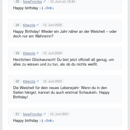
NewFrontier
25
12. Juni um 16:34
Happy birthday :-)
<link>
69wolle
24
12. Juni 2025
Happy Birthday! Wieder ein Jahr näher an der Weisheit – oder
doch nur am Wahnsinn?
69wolle
23
12. Juni 2024
Herzlichen Glückwunsch! Du bist jetzt offiziell alt genug, um
alles zu wissen und zu tun, als ob du nichts weißt.
69wolle
22
12. Juni 2023
Die Weisheit für dein neues Lebensjahr: Wenn du in den
Seilen hängst, kannst du auch erstmal Schaukeln. Happy
Birthday!
NewFrontier
21
12. Juni 2021
Happy birthday :-)
<link>