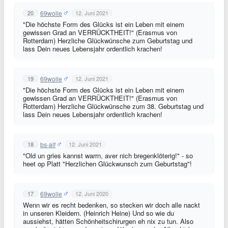
69wolle
20
12. Juni 2021
"Die höchste Form des Glücks ist ein Leben mit einem
gewissen Grad an VERRÜCKTHEIT!" (Erasmus von
Rotterdam) Herzliche Glückwünsche zum Geburtstag und
lass Dein neues Lebensjahr ordentlich krachen!
69wolle
19
12. Juni 2021
"Die höchste Form des Glücks ist ein Leben mit einem
gewissen Grad an VERRÜCKTHEIT!" (Erasmus von
Rotterdam) Herzliche Glückwünsche zum 38. Geburtstag und
lass Dein neues Lebensjahr ordentlich krachen!
bs-alf
18
12. Juni 2021
"Old un gries kannst warrn, aver nich bregenklöterig!" - so
heet op Platt "Herzlichen Glückwunsch zum Geburtstag"!
69wolle
17
12. Juni 2020
Wenn wir es recht bedenken, so stecken wir doch alle nackt
in unseren Kleidern. (Heinrich Heine) Und so wie du
aussiehst, hätten Schönheitschirurgen eh nix zu tun. Also