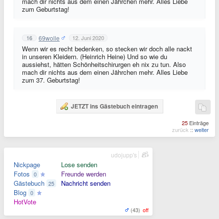
mach dir nichts aus dem einen Jährchen mehr. Alles Liebe
zum Geburtstag!
69wolle
16
12. Juni 2020
Wenn wir es recht bedenken, so stecken wir doch alle nackt
in unseren Kleidern. (Heinrich Heine) Und so wie du
aussiehst, hätten Schönheitschirurgen eh nix zu tun. Also
mach dir nichts aus dem einen Jährchen mehr. Alles Liebe
zum 37. Geburtstag!
JETZT ins Gästebuch eintragen
25
Einträge
zurück
::
weiter
udojupp's
Nickpage
Lose senden
Fotos
Freunde werden
0
Gästebuch
Nachricht senden
25
Blog
0
HotVote
(43)
off