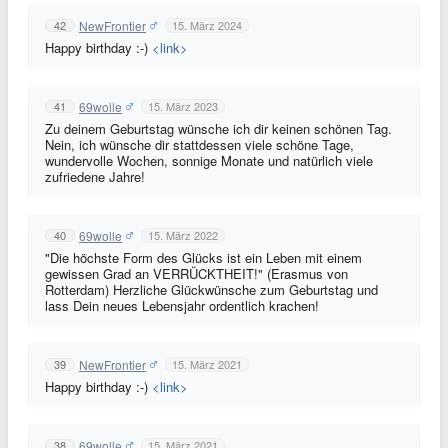
NewFrontier
42
15. März 2024
Happy birthday :-)
<link>
69wolle
41
15. März 2023
Zu deinem Geburtstag wünsche ich dir keinen schönen Tag.
Nein, ich wünsche dir stattdessen viele schöne Tage,
wundervolle Wochen, sonnige Monate und natürlich viele
zufriedene Jahre!
69wolle
40
15. März 2022
"Die höchste Form des Glücks ist ein Leben mit einem
gewissen Grad an VERRÜCKTHEIT!" (Erasmus von
Rotterdam) Herzliche Glückwünsche zum Geburtstag und
lass Dein neues Lebensjahr ordentlich krachen!
NewFrontier
39
15. März 2021
Happy birthday :-)
<link>
69wolle
38
15. März 2021