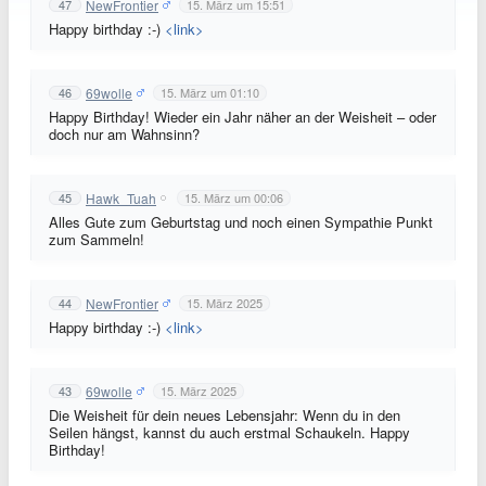
NewFrontier
47
15. März um 15:51
Happy birthday :-)
<link>
69wolle
46
15. März um 01:10
Happy Birthday! Wieder ein Jahr näher an der Weisheit – oder
doch nur am Wahnsinn?
Hawk_Tuah
45
15. März um 00:06
Alles Gute zum Geburtstag und noch einen Sympathie Punkt
zum Sammeln!
NewFrontier
44
15. März 2025
Happy birthday :-)
<link>
69wolle
43
15. März 2025
Die Weisheit für dein neues Lebensjahr: Wenn du in den
Seilen hängst, kannst du auch erstmal Schaukeln. Happy
Birthday!