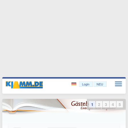
Login
NEU
1
2
3
4
5