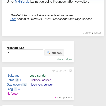
Unter
MyFriends
kannst du deine Freundschaften verwalten.
Natalie17 hat noch keine Freunde eingetragen.
Hier
kannst du Natalie17 eine Freundschaftsanfrage senden.
zurück
::
weiter
Nickname/ID
suchen
alle anzeigen
Natalie17's
Nickpage
Lose senden
Fotos
Freunde werden
0
Gästebuch
Nachricht senden
39
Blog
0
HotVote
(37)
privacy