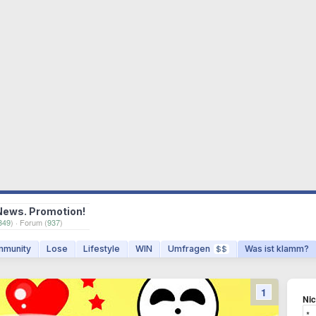
News. Promotion!
349
) · Forum (
937
)
munity
Lose
Lifestyle
WIN
Umfragen
Was ist klamm?
$$
1
Ni