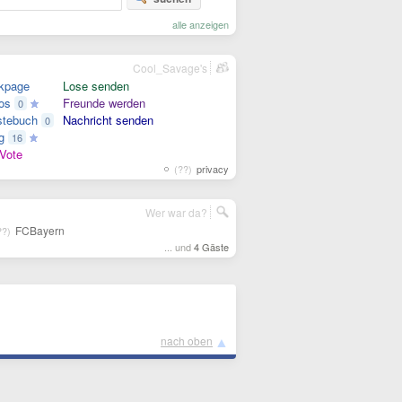
alle anzeigen
Cool_Savage's
kpage
Lose senden
os
Freunde werden
0
tebuch
Nachricht senden
0
g
16
Vote
(??)
privacy
Wer war da?
FCBayern
??)
... und
4 Gäste
▲
nach oben