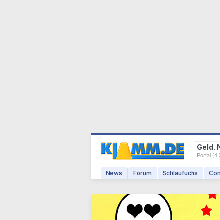
Geld. 
Portal (
4.
News
Forum
Schlaufuchs
Com