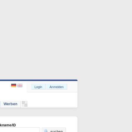
Login
Anmelden
Werben
ckname/ID
suchen