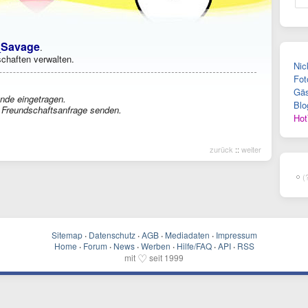
_Savage
.
chaften verwalten.
Nic
Fot
Gäs
nde eingetragen.
Blo
Freundschaftsanfrage senden.
Hot
zurück
::
weiter
(
Sitemap
·
Datenschutz
·
AGB
·
Mediadaten
·
Impressum
Home
·
Forum
·
News
·
Werben
·
Hilfe/FAQ
·
API
·
RSS
♡
mit
seit 1999