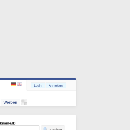
Login
Anmelden
Werben
ckname/ID
suchen