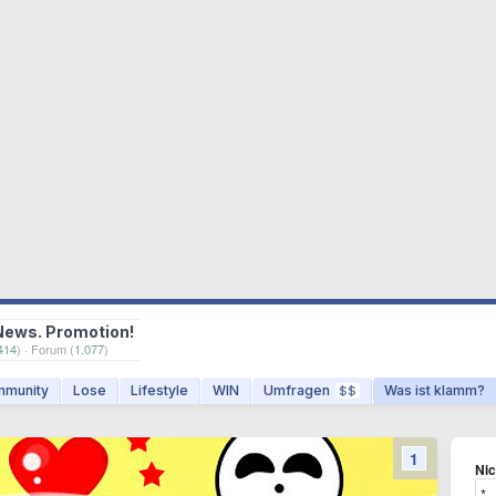
News. Promotion!
414
) · Forum (
1.077
)
munity
Lose
Lifestyle
WIN
Umfragen
Was ist klamm?
$$
1
Ni