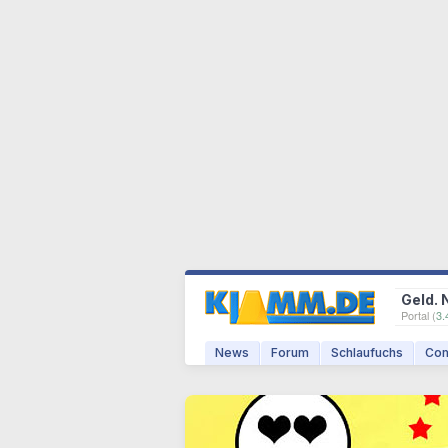
Geld. 
Portal (
3.
News
Forum
Schlaufuchs
Com