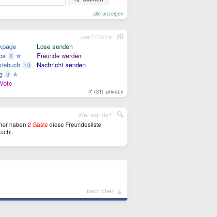
alle anzeigen
user12354's
kpage
Lose senden
os
Freunde werden
0
tebuch
Nachricht senden
18
g
3
Vote
(31)
privacy
Wer war da?
her haben
2 Gäste
diese Freundesliste
ucht.
▲
nach oben