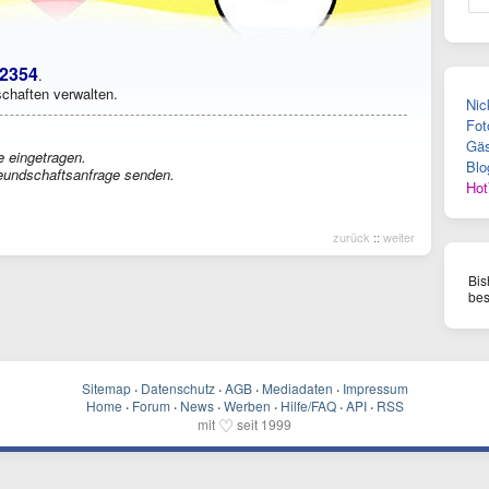
2354
.
chaften verwalten.
Nic
Fot
Gäs
 eingetragen.
Blo
eundschaftsanfrage senden.
Hot
zurück
::
weiter
Bis
bes
Sitemap
·
Datenschutz
·
AGB
·
Mediadaten
·
Impressum
Home
·
Forum
·
News
·
Werben
·
Hilfe/FAQ
·
API
·
RSS
♡
mit
seit 1999