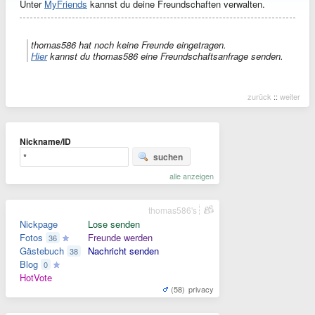
Unter
MyFriends
kannst du deine Freundschaften verwalten.
thomas586 hat noch keine Freunde eingetragen.
Hier
kannst du thomas586 eine Freundschaftsanfrage senden.
zurück
::
weiter
Nickname/ID
suchen
alle anzeigen
thomas586's
Nickpage
Lose senden
Fotos
Freunde werden
36
Gästebuch
Nachricht senden
38
Blog
0
HotVote
(58)
privacy