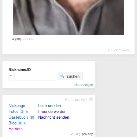
(38)
??? km
zurück
::
weiter
Nickname/ID
suchen
alle anzeigen
Heilerpraxis'
Nickpage
Lose senden
Fotos
Freunde werden
3
Gästebuch
Nachricht senden
30
Blog
8
HotVote
(70)
privacy