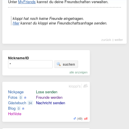
Unter
MyFriends
kannst du deine Freundschaften verwalten.
kloppi hat noch keine Freunde eingetragen.
Hier
kannst du kloppi eine Freundschaftsanfrage senden.
zurück
::
weiter
Nickname/ID
suchen
alle anzeigen
kloppi's
Nickpage
Lose senden
Fotos
Freunde werden
0
Gästebuch
Nachricht senden
34
Blog
0
HotVote
(49)
off