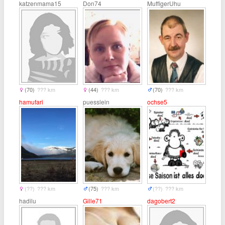
katzenmama15
Don74
MuffigerUhu
(70)
??? km
(44)
??? km
(70)
??? km
hamufari
puesslein
ochse5
(??)
??? km
(75)
??? km
(??)
??? km
hadilu
Gille71
dagobert2