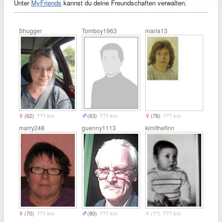
Unter
MyFriends
kannst du deine Freundschaften verwalten.
Shugger
Tomboy1963
maria13
(62)
??? km
(63)
??? km
(76)
??? km
marry248
guenny1113
kimithefinn
(70)
??? km
(80)
??? km
(??)
??? km