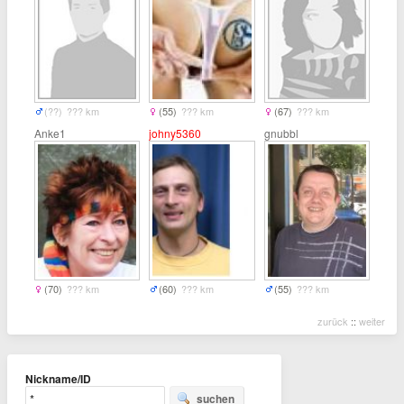
(??)
??? km
(55)
??? km
(67)
??? km
Anke1
johny5360
gnubbl
(70)
??? km
(60)
??? km
(55)
??? km
zurück
::
weiter
Nickname/ID
suchen