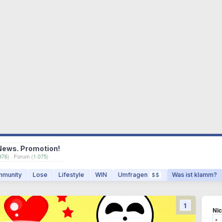
News. Promotion!
976
) · Forum (
1.075
)
munity
Lose
Lifestyle
WIN
Umfragen
Was ist klamm?
$$
1
Ni