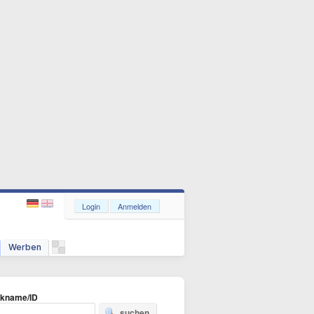
Login
Anmelden
Werben
ckname/ID
suchen