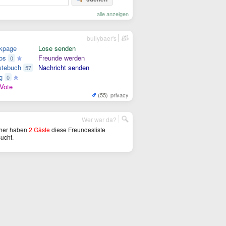
alle anzeigen
bullybaer's
kpage
Lose senden
os
Freunde werden
0
tebuch
Nachricht senden
57
g
0
Vote
(55)
privacy
Wer war da?
her haben
2 Gäste
diese Freundesliste
ucht.