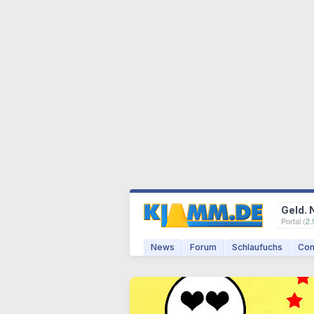
Geld. 
Portal (
2.
News
Forum
Schlaufuchs
Com