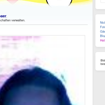
baer
.
chaften verwalten.
Nic
Fot
Gäs
Blo
Hot
Bis
bes