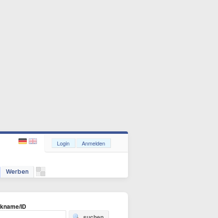
Login
Anmelden
Werben
ckname/ID
suchen