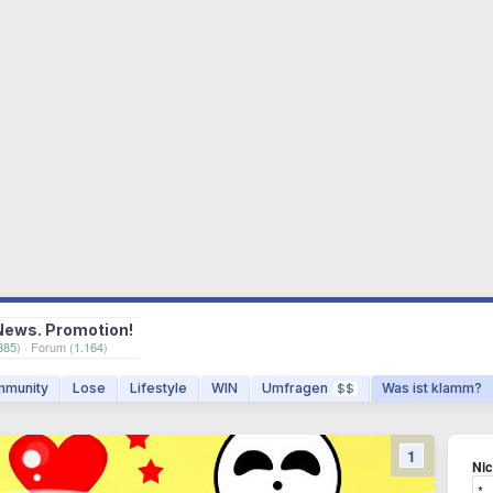
News. Promotion!
385
) · Forum (
1.164
)
munity
Lose
Lifestyle
WIN
Umfragen
Was ist klamm?
$$
1
Ni