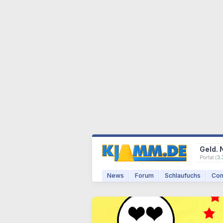
Geld. 
Portal (
3.
News
Forum
Schlaufuchs
Com