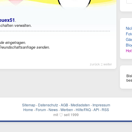
buex51
.
chaften verwalten.
Nic
Fot
Gäs
de eingetragen.
Blo
reundschaftsanfrage senden.
Hot
zurück
::
weiter
Bis
bes
Sitemap
·
Datenschutz
·
AGB
·
Mediadaten
·
Impressum
Home
·
Forum
·
News
·
Werben
·
Hilfe/FAQ
·
API
·
RSS
♡
mit
seit 1999