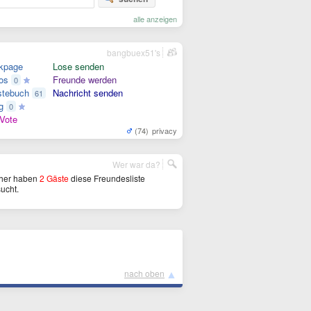
alle anzeigen
bangbuex51's
kpage
Lose senden
os
Freunde werden
0
tebuch
Nachricht senden
61
g
0
Vote
(74)
privacy
Wer war da?
her haben
2 Gäste
diese Freundesliste
ucht.
▲
nach oben