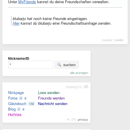
Unter
MyFriends
kannst du deine Freundschaften verwalten.
blubarju hat noch keine Freunde eingetragen.
Hier
kannst du blubarju eine Freundschaftsanfrage senden.
zurück
::
weiter
Nickname/ID
suchen
alle anzeigen
blubarju's
Nickpage
Lose senden
Fotos
Freunde werden
9
Gästebuch
Nachricht senden
158
Blog
0
HotVote
(??)
privacy