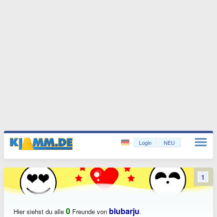
Login
NEU
1
0
blubarju
Hier siehst du alle
Freunde von
.